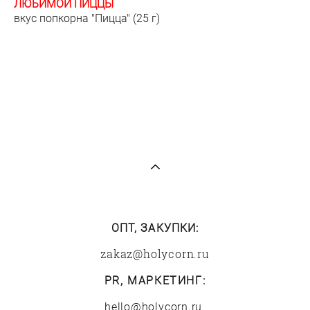
ЛЮБИМОЙ ПИЦЦЫ
вкус попкорна "Пицца" (25 г)
ОПТ, ЗАКУПКИ:
zakaz@holycorn.ru
PR, МАРКЕТИНГ:
hello@holycorn.ru