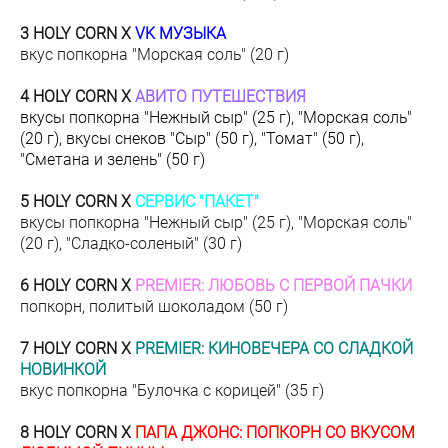
3
HOLY CORN X
VK МУЗЫКА
вкус попкорна "Морская соль" (20 г)
4
HOLY CORN X
АВИТО ПУТЕШЕСТВИЯ
вкусы попкорна "Нежный сыр" (25 г), "Морская соль"
(20 г), вкусы
снеков "Сыр" (50 г), "Томат" (50 г),
"Сметана и зелень" (50 г)
5
HOLY CORN X
СЕРВИС "ПАКЕТ"
вкусы попкорна "Нежный сыр" (25 г), "Морская соль"
(20 г), "Сладко-соленый" (30 г)
6
HOLY CORN X
PREMIER: ЛЮБОВЬ С ПЕРВОЙ ПАЧКИ
попкорн, политый шоколадом (50 г)
7
HOLY CORN X
PREMIER: КИНОВЕЧЕРА СО СЛАДКОЙ
НОВИНКОЙ
вкус попкорна "Булочка с корицей" (35 г)
8
HOLY CORN X
ПАПА ДЖОНС: ПОПКОРН СО ВКУСОМ