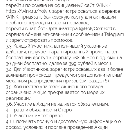
перейти по ссылке на официальный сайт WINK (
https://wink.ru/holy ), зарегистрироваться в сервисе
WINK, привязать банковскую карту для активации
пробного периода и ввести промокод;
перейти в чат-бот Организатора (@HolyCornBot) в
сервисе обмена мгновенными сообщениями Telegram
и зарегистрировать промокод.
3.3. Каждый Участник, выполнивший указанные
действия, получает гарантированный промо-пакет -
бесплатный доступ к сервису «Wink Все в одном» на
30 дней бесплатно, далее за 399 рублей в месяц.
3.4. Для Участников, зарегистрировавших два и более
валидных промокода, предусмотрен дополнительный
механизм распределения призов (см. раздел 6).
3.5. Количество упаковок Акционного товара
ограничено. Акция прекращается по мере их
реализации.
3.6. Участие в Акции не является обязательным.
4. Права и обязанности Сторон
4.1. Участник имеет право:
4.1.1. получать полную и достоверную информацию о
сроках, условиях и порядке проведения Акции;