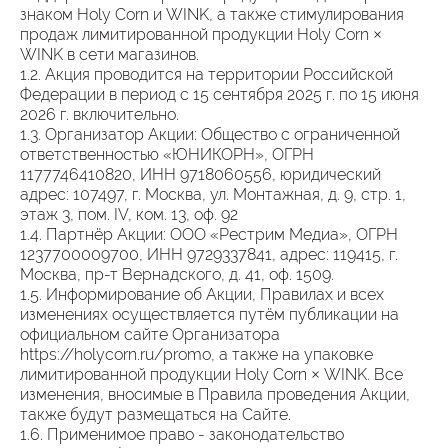
знаком Holy Corn и WINK, а также стимулирования
продаж лимитированной продукции Holy Corn ×
WINK в сети магазинов.
1.2. Акция проводится на территории Российской
Федерации в период с 15 сентября 2025 г. по 15 июня
2026 г. включительно.
1.3. Организатор Акции: Общество с ограниченной
ответственностью «ЮНИКОРН», ОГРН
1177746410820, ИНН 9718060556, юридический
адрес: 107497, г. Москва, ул. Монтажная, д. 9, стр. 1,
этаж 3, пом. IV, ком. 13, оф. 92
1.4. Партнёр Акции: ООО «Рестрим Медиа», ОГРН
1237700009700, ИНН 9729337841, адрес: 119415, г.
Москва, пр-т Вернадского, д. 41, оф. 1509.
1.5. Информирование об Акции, Правилах и всех
изменениях осуществляется путём публикации на
официальном сайте Организатора
https://holycorn.ru/promo, а также на упаковке
лимитированной продукции Holy Corn × WINK. Все
изменения, вносимые в Правила проведения Акции,
также будут размещаться на Сайте.
1.6. Применимое право - законодательство