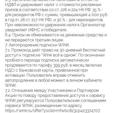
НДФЛ и удерживает налог с стоимости рекламных
призов в соответствии со ст. 226 и 224 НК РФ: 35 % -
для резидентов РФ с суммы, превышающей 4 000 руб.
в год (п. 28 ст. 217 НК РФ), и 30 % - для нерезидентов.
При невозможности удержания налога Организатор
уведомляет ИФНС и победителя.
6.4. Призы не обмениваются на денежные средства и
не передаются третьим лицам.
7. Автопродление подписки WINK
7.1. Промокод даёт право на 30-дневный бесплатный
доступ к подписке “Wink всё в одном”. По окончании
пробного периода подписка автоматически
продлевается по тарифу 399 руб. в месяц (включая
НДС) с банковской карты, привязанной при
активации. Пользователь вправе отменить
автопродление в любой момент в личном кабинете
WINK.
7.2. Отношения между Участниками и Партнером
Акции по поводу предоставления доступа к сервису
WINK регулируются Пользовательским соглашением
сервиса WINK, размещенным по адресу
https://wink.ru/offer?ysclid=mfwbc8z3cp423374707.